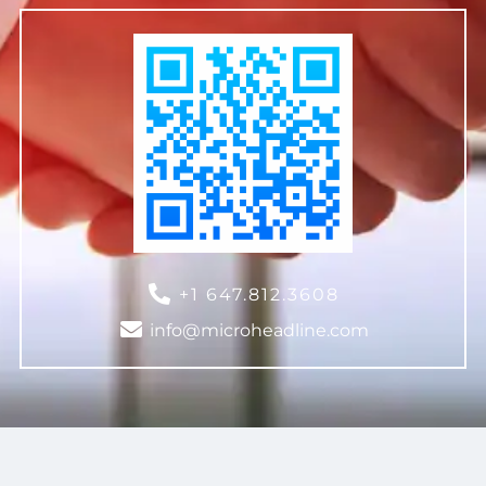
+1 647.812.3608
info@microheadline.com