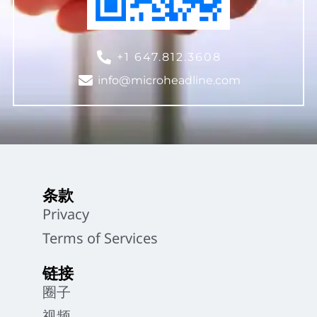
+1 647.812.3608
info@microheadline.com
条款
Privacy
Terms of Services
链接
圈子
视频