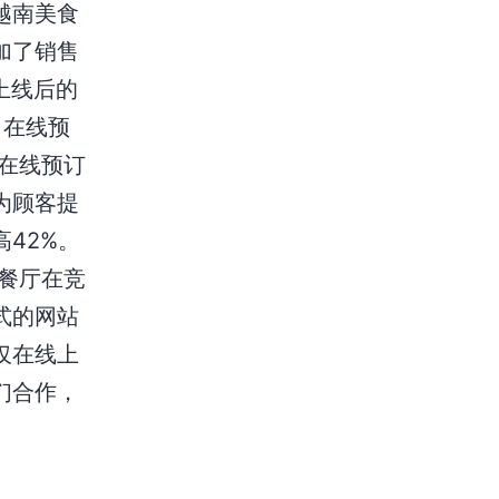
越南美食
加了销售
上线后的
 在线预
在线预订
统为顾客提
42%。
的餐厅在竞
式的网站
仅在线上
们合作，