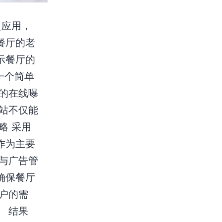
泛应用，
餐厅的老
示餐厅的
一个简单
的在线曝
站不仅能
略 采用
s作为主要
与广告管
确保餐厅
户的需
 结果