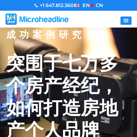
+1 647.812.3608
EN
CN
成功案例研究：
突围于七万多
个房产经纪，
如何打造房地
产个人品牌