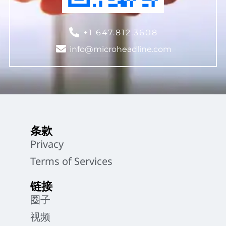
+1 647.812.3608
info@microheadline.com
条款
Privacy
Terms of Services
链接
圈子
视频