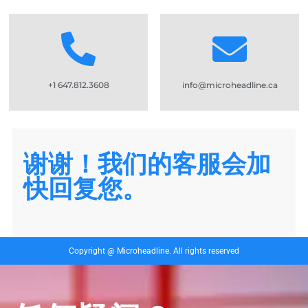
+1 647.812.3608
info@microheadline.ca
谢谢！我们的客服会加
快回复您。
Copyright @ Microheadline. All rights reserved