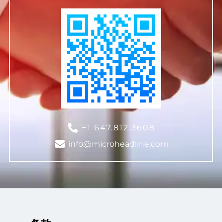
+1 647.812.3608
info@microheadline.com